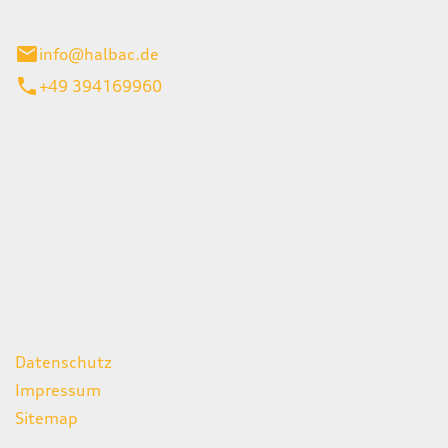
stadt
info@halbac.de
+49 394169960
iten
itag
07:00 - 18:00 Uhr
08:00 - 13:00 Uhr
geschlossen
ks
Datenschutz
Impressum
Sitemap