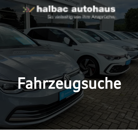
Fahrzeugsuche