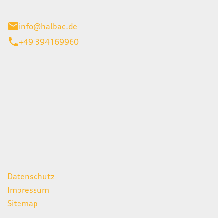
stadt
info@halbac.de
+49 394169960
iten
itag
07:00 - 18:00 Uhr
08:00 - 13:00 Uhr
geschlossen
ks
Datenschutz
Impressum
Sitemap