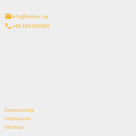
stadt
info@halbac.de
+49 394169960
iten
itag
07:00 - 18:00 Uhr
08:00 - 13:00 Uhr
geschlossen
ks
Datenschutz
Impressum
Sitemap