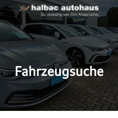
Fahrzeugsuche