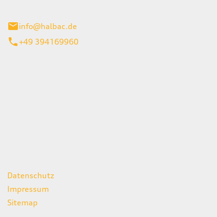
stadt
info@halbac.de
+49 394169960
iten
itag
07:00 - 18:00 Uhr
08:00 - 13:00 Uhr
geschlossen
ks
Datenschutz
Impressum
Sitemap