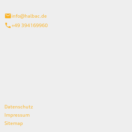
stadt
info@halbac.de
+49 394169960
iten
itag
07:00 - 18:00 Uhr
08:00 - 13:00 Uhr
geschlossen
ks
Datenschutz
Impressum
Sitemap