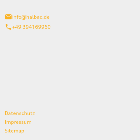
stadt
info@halbac.de
+49 394169960
iten
itag
07:00 - 18:00 Uhr
08:00 - 13:00 Uhr
geschlossen
ks
Datenschutz
Impressum
Sitemap