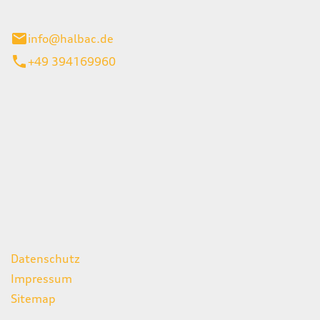
stadt
info@halbac.de
+49 394169960
iten
itag
07:00 - 18:00 Uhr
08:00 - 13:00 Uhr
geschlossen
ks
Datenschutz
Impressum
Sitemap