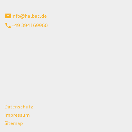
stadt
info@halbac.de
+49 394169960
iten
itag
07:00 - 18:00 Uhr
08:00 - 13:00 Uhr
geschlossen
ks
Datenschutz
Impressum
Sitemap