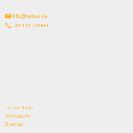
stadt
info@halbac.de
+49 394169960
iten
itag
07:00 - 18:00 Uhr
08:00 - 13:00 Uhr
geschlossen
ks
Datenschutz
Impressum
Sitemap