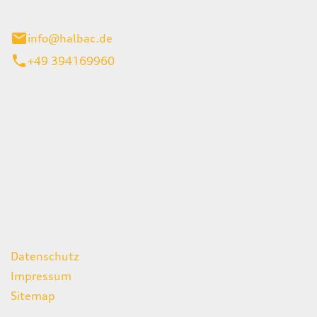
stadt
info@halbac.de
+49 394169960
iten
itag
07:00 - 18:00 Uhr
08:00 - 13:00 Uhr
geschlossen
ks
Datenschutz
Impressum
Sitemap