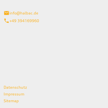
stadt
info@halbac.de
+49 394169960
iten
itag
07:00 - 18:00 Uhr
08:00 - 13:00 Uhr
geschlossen
ks
Datenschutz
Impressum
Sitemap