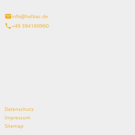
stadt
info@halbac.de
+49 394169960
iten
itag
07:00 - 18:00 Uhr
08:00 - 13:00 Uhr
geschlossen
ks
Datenschutz
Impressum
Sitemap