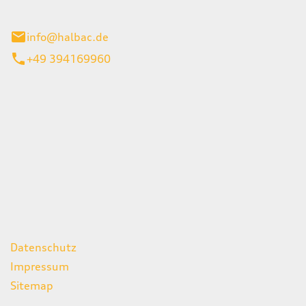
stadt
info@halbac.de
+49 394169960
iten
itag
07:00 - 18:00 Uhr
08:00 - 13:00 Uhr
geschlossen
ks
Datenschutz
Impressum
Sitemap