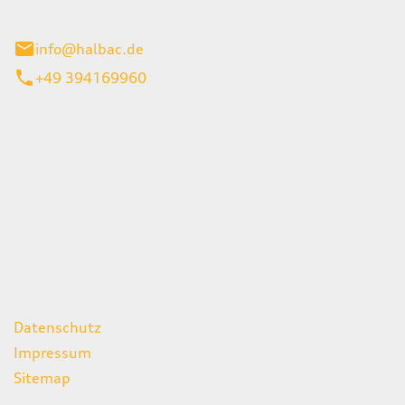
stadt
info@halbac.de
+49 394169960
iten
itag
07:00 - 18:00 Uhr
08:00 - 13:00 Uhr
geschlossen
ks
Datenschutz
Impressum
Sitemap