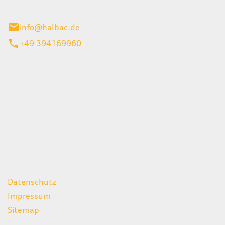
stadt
info@halbac.de
+49 394169960
iten
itag
07:00 - 18:00 Uhr
08:00 - 13:00 Uhr
geschlossen
ks
Datenschutz
Impressum
Sitemap