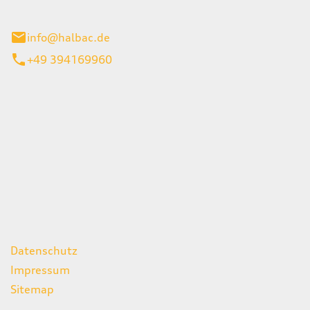
stadt
info@halbac.de
+49 394169960
iten
itag
07:00 - 18:00 Uhr
08:00 - 13:00 Uhr
geschlossen
ks
Datenschutz
Impressum
Sitemap