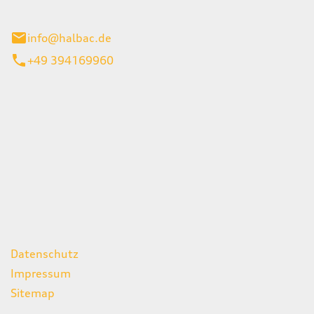
stadt
info@halbac.de
+49 394169960
iten
itag
07:00 - 18:00 Uhr
08:00 - 13:00 Uhr
geschlossen
ks
Datenschutz
Impressum
Sitemap