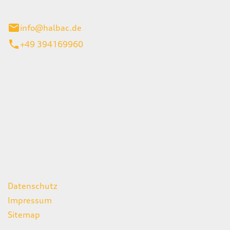
stadt
info@halbac.de
+49 394169960
iten
itag
07:00 - 18:00 Uhr
08:00 - 13:00 Uhr
geschlossen
ks
Datenschutz
Impressum
Sitemap