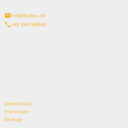
stadt
info@halbac.de
+49 394169960
iten
itag
07:00 - 18:00 Uhr
08:00 - 13:00 Uhr
geschlossen
ks
Datenschutz
Impressum
Sitemap