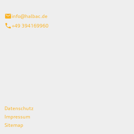
stadt
info@halbac.de
+49 394169960
iten
itag
07:00 - 18:00 Uhr
08:00 - 13:00 Uhr
geschlossen
ks
Datenschutz
Impressum
Sitemap