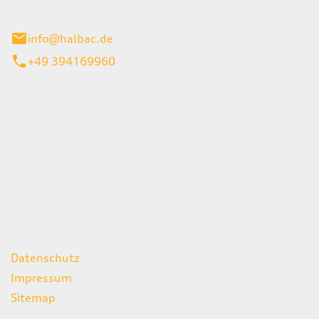
stadt
info@halbac.de
+49 394169960
iten
itag
07:00 - 18:00 Uhr
08:00 - 13:00 Uhr
geschlossen
ks
Datenschutz
Impressum
Sitemap