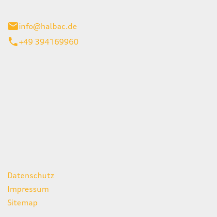
stadt
info@halbac.de
+49 394169960
iten
itag
07:00 - 18:00 Uhr
08:00 - 13:00 Uhr
geschlossen
ks
Datenschutz
Impressum
Sitemap