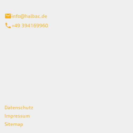
stadt
info@halbac.de
+49 394169960
iten
itag
07:00 - 18:00 Uhr
08:00 - 13:00 Uhr
geschlossen
ks
Datenschutz
Impressum
Sitemap