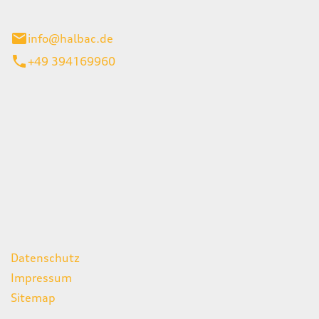
stadt
info@halbac.de
+49 394169960
iten
itag
07:00 - 18:00 Uhr
08:00 - 13:00 Uhr
geschlossen
ks
Datenschutz
Impressum
Sitemap