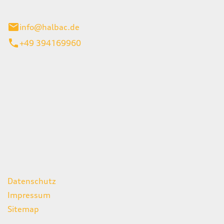
stadt
info@halbac.de
+49 394169960
iten
itag
07:00 - 18:00 Uhr
08:00 - 13:00 Uhr
geschlossen
ks
Datenschutz
Impressum
Sitemap