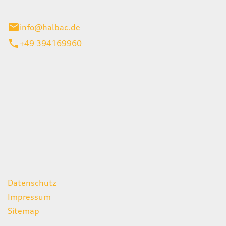
stadt
info@halbac.de
+49 394169960
iten
itag
07:00 - 18:00 Uhr
08:00 - 13:00 Uhr
geschlossen
ks
Datenschutz
Impressum
Sitemap