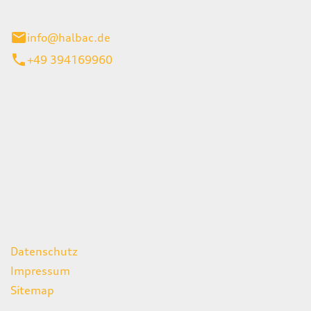
stadt
info@halbac.de
+49 394169960
iten
itag
07:00 - 18:00 Uhr
08:00 - 13:00 Uhr
geschlossen
ks
Datenschutz
Impressum
Sitemap