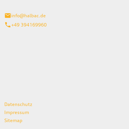
stadt
info@halbac.de
+49 394169960
iten
itag
07:00 - 18:00 Uhr
08:00 - 13:00 Uhr
geschlossen
ks
Datenschutz
Impressum
Sitemap