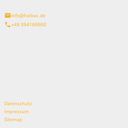
stadt
info@halbac.de
+49 394169960
iten
itag
07:00 - 18:00 Uhr
08:00 - 13:00 Uhr
geschlossen
ks
Datenschutz
Impressum
Sitemap