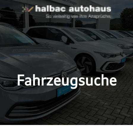
Fahrzeugsuche