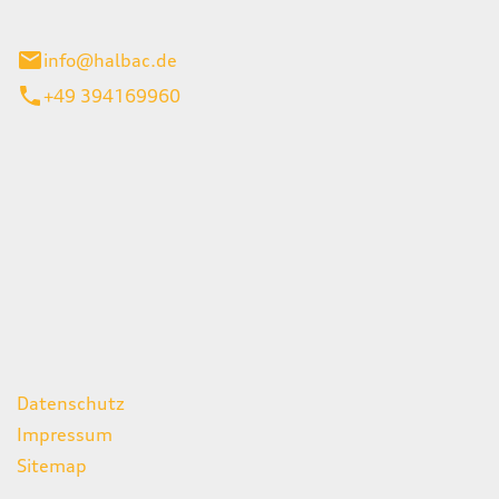
stadt
info@halbac.de
+49 394169960
iten
itag
07:00 - 18:00 Uhr
08:00 - 13:00 Uhr
geschlossen
ks
Datenschutz
Impressum
Sitemap