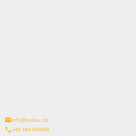
tohaus-GmbH
n Stücken 1
stadt
info@halbac.de
+49 394169960